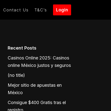
Login
Contact Us
T&C’s
Recent Posts
Casinos Online 2025: Casinos
online México justos y seguros
(no title)
Mejor sitio de apuestas en
México
Consigue $400 Gratis tras el
registro