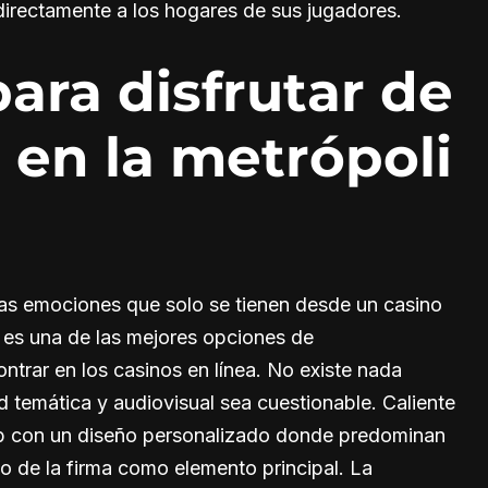
o directamente a los hogares de sus jugadores.
ara disfrutar de
 en la metrópoli
n las emociones que solo se tienen desde un casino
ts es una de las mejores opciones de
trar en los casinos en línea. No existe nada
d temática y audiovisual sea cuestionable. Caliente
b con un diseño personalizado donde predominan
go de la firma como elemento principal. La