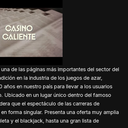
 una de las páginas más importantes del sector del
ición en la industria de los juegos de azar,
 años en nuestro país para llevar a los usuarios
o. Ubicado en un lugar único dentro del famoso
era que el espectáculo de las carreras de
o en forma singular. Presenta una oferta muy amplia
leta y el blackjack, hasta una gran lista de