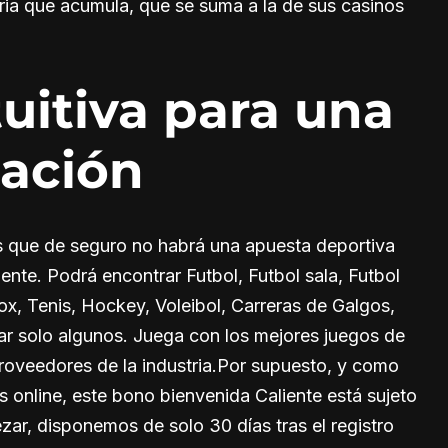
oria que acumula, que se suma a la de sus casinos
tuitiva para una
gación
s que de seguro no habrá una apuesta deportiva
nte. Podrá encontrar Futbol, Futbol sala, Futbol
x, Tenis, Hockey, Voleibol, Carreras de Galgos,
rar solo algunos. Juega con los mejores juegos de
roveedores de la industria.Por supuesto, y como
 online, este bono bienvenida Caliente está sujeto
ar, disponemos de solo 30 días tras el registro