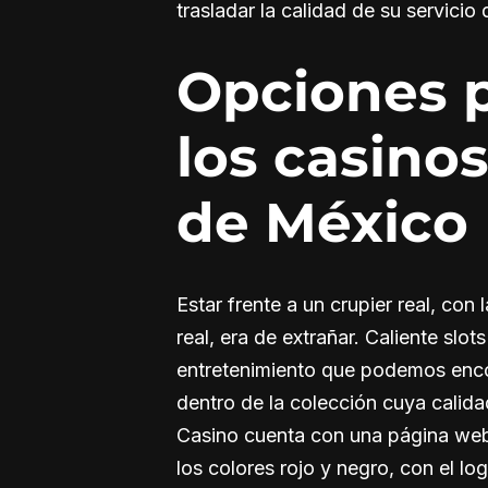
trasladar la calidad de su servici
Opciones p
los casinos
de México
Estar frente a un crupier real, co
real, era de extrañar. Caliente slo
entretenimiento que podemos encon
dentro de la colección cuya calida
Casino cuenta con una página we
los colores rojo y negro, con el lo