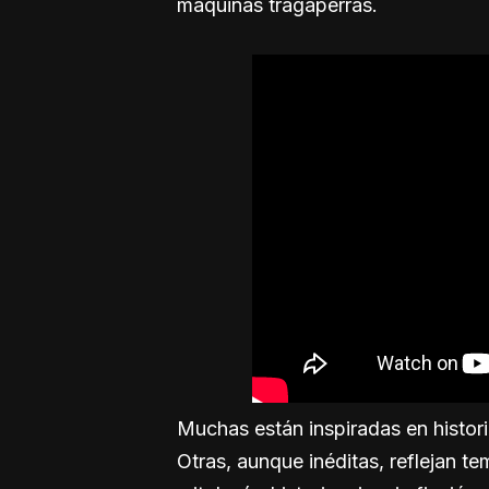
máquinas tragaperras.
Muchas están inspiradas en historias
Otras, aunque inéditas, reflejan te